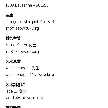
1003 Lausanne – SUISSE
主席
Françoise Marquet-Zao 女士
info@zaowouki.org
财务主管
Muriel Sutter 女士
info@zaowouki.org
艺术总监
Yann Hendgen 先生
yann.hendgen@zaowouki.org
艺术副总监
Jade Lu 女士
jade.lu@zaowouki.org