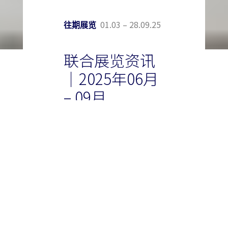
01.03 – 28.09.25
往期展览
联合展览资讯
｜2025年06月
– 09月
夏日是探索与发现的季节。
无论是前往遥远的目的地，
感受自然的壮丽，还是走进
城市的文化空间，总有新的
惊喜等待邂逅。
今夏，两场汇聚赵无极作品