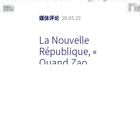
20.05.23
媒体评论
La Nouvelle
République, «
Quand Zao
Wou-Ki
rencontre
Paul Klee » by
Alice Rouger