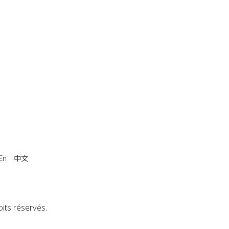
中文
En
its réservés.