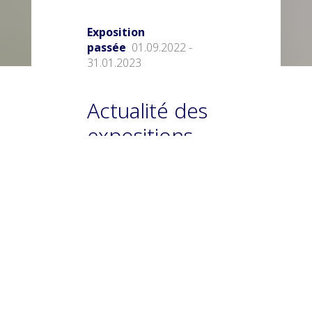
Exposition
passée
01.09.2022 -
31.01.2023
Actualité des
expositions
temporaires –
Septembre
2022 – Janvier
2023
Le Musée de l’histoire
de l’immigration
ouvre