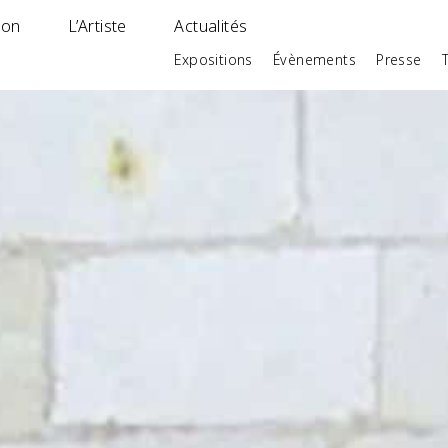
ion
L’Artiste
Actualités
Expositions
Évènements
Presse