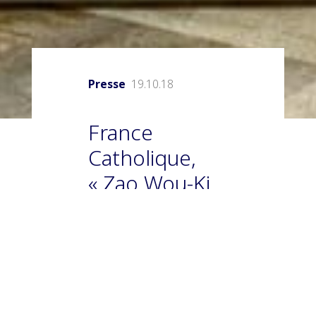
Presse
19.10.18
France
Catholique,
« Zao Wou-Ki,
l’espace est
silence » par
Alain Solari
Quinze ans après la