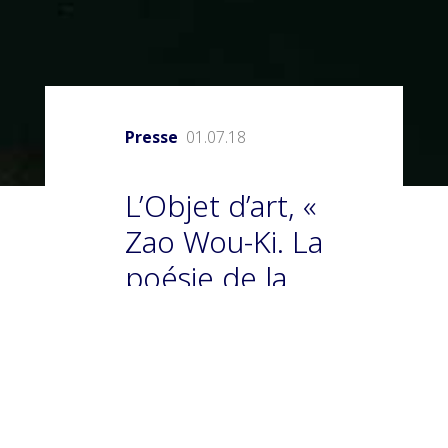
Presse
01.07.18
L’Objet d’art, «
Zao Wou-Ki. La
poésie de la
couleur » par
Fanny
Drugeon