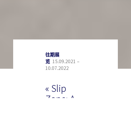
往期展
15.09.2021 –
览
10.07.2022
« Slip
Zone: A
New Look
at
Postwar