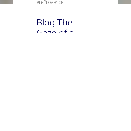
en-Provence
Blog The
Gaze of a
Parisienne,
«Zao Wou-Ki, Il
ne fait jamais
nuit » by
Caroline
d’Esneval
Zao Wou-ki (1920-2013)
est certainement l’un des