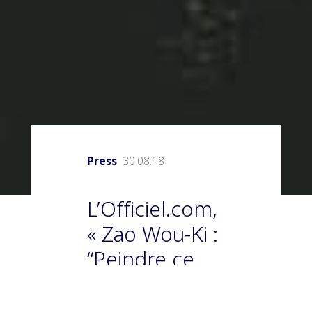
Press
30.08.18
L’Officiel.com,
« Zao Wou-Ki :
“Peindre ce
qui ne se voit
pas, le souffle,